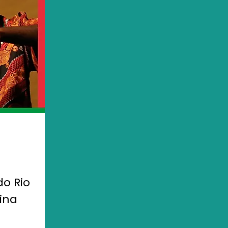
o Rio
ina