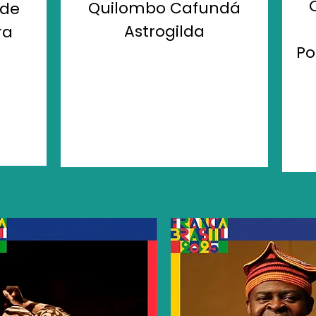
Quilombo Cafundá
 de
Astrogilda
ra
Po