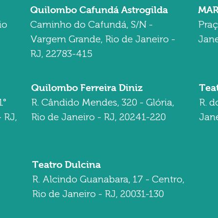
Quilombo Cafundá Astrogilda
MA
io
Caminho do Cafundá, S/N -
Praç
Vargem Grande, Rio de Janeiro -
Jane
RJ, 22783-415
Quilombo Ferreira Diniz
Tea
1°
R. Cândido Mendes, 320 - Glória,
R. d
 RJ,
Rio de Janeiro - RJ, 20241-220
Jane
Teatro Dulcina
R. Alcindo Guanabara, 17 - Centro,
Rio de Janeiro - RJ, 20031-130