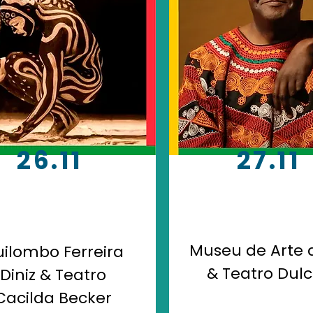
26.11
27.11
Museu de Arte d
ilombo Ferreira
& Teatro Dulc
Diniz & Teatro
Cacilda Becker